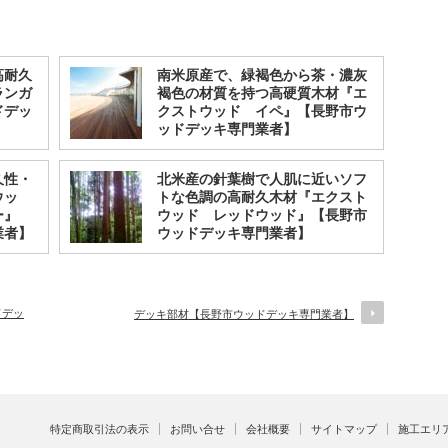
高耐久
南米原産で、緑褐色から茶・濃灰
ランガ
褐色の材質を持つ高硬質木材『エ
ドデッ
クストウッド イペ』【長野市ウ
ッドデッキ専門業者】
久性・
北米産の針葉樹で人肌に近いソフ
ウッ
トな色調の高耐久木材『エクスト
ー』
ウッド レッドウッド』【長野市
業者】
ウッドデッキ専門業者】
ドデッ
デッキ部材【長野市ウッドデッキ専門業者】
特定商取引法の表示
お問い合せ
会社概要
サイトマップ
施工エリ