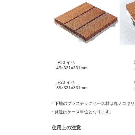
IP30 イペ
45×331×331mm
IP20 イペ
35×331×331mm
下地のプラスチックベース材は丸ノコギリ
発送はケース単位となります。
使用上の注意