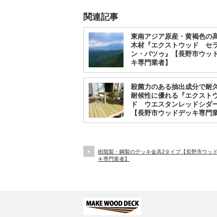
関連記事
東南アジア原産・黄褐色の
木材『エクストウッド セ
ン・バツゥ』【長野市ウッ
キ専門業者】
殺菌力のある抽出成分で耐
耐候性に優れる『エクスト
ド ウエスタンレッドシダ
【長野市ウッドデッキ専門
樹脂製・鋼製のデッキ金具2タイプ【長野市ウッ
キ専門業者】